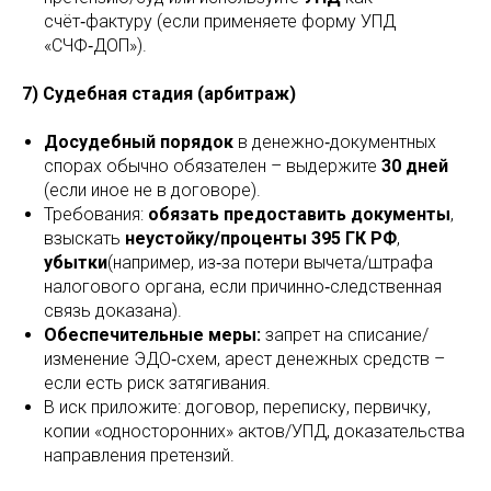
счёт‑фактуру (если применяете форму УПД
«СЧФ‑ДОП»).
7) Судебная стадия (арбитраж)
Досудебный порядок
в денежно‑документных
спорах обычно обязателен – выдержите
30 дней
(если иное не в договоре).
Требования:
обязать предоставить документы
,
взыскать
неустойку/проценты 395 ГК РФ
,
убытки
(например, из‑за потери вычета/штрафа
налогового органа, если причинно‑следственная
связь доказана).
Обеспечительные меры:
запрет на списание/
изменение ЭДО‑схем, арест денежных средств –
если есть риск затягивания.
В иск приложите: договор, переписку, первичку,
копии «односторонних» актов/УПД, доказательства
направления претензий.