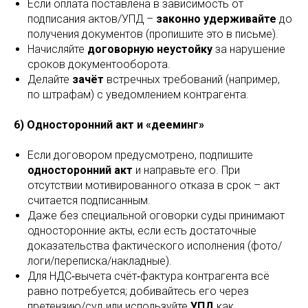
Если оплата поставлена в зависимость от
подписания актов/УПД –
законно удерживайте
до
получения документов (пропишите это в письме).
Начисляйте
договорную неустойку
за нарушение
сроков документооборота.
Делайте
зачёт
встречных требований (например,
по штрафам) с уведомлением контрагента.
6) Односторонний акт и «дееминг»
Если договором предусмотрено, подпишите
односторонний акт
и направьте его. При
отсутствии мотивированного отказа в срок – акт
считается подписанным.
Даже без специальной оговорки суды принимают
односторонние акты, если есть достаточные
доказательства фактического исполнения (фото/
логи/переписка/накладные).
Для НДС‑вычета счёт‑фактура контрагента всё
равно потребуется; добивайтесь его через
претензию/суд или используйте
УПД
как