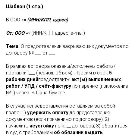
Шаблон (1 стр.)
В ООО «
» (ИНН/КПП, адрес)
От: ООО «
» (ИНН/КПП, адрес, e‑mail)
Тема:
О предоставлении закрывающих документов по
договору № ___ от ___
В рамках договора оказаны/исполнены работы/
поставки: ___ (период, объём). Просим в срок
5
рабочих дней
предоставить:
акт(ы) выполненных
работ / УПД / счёт‑фактуру
по перечню (приложение
№1) через ЭДО/на бумаге.
В случае непредоставления оставляем за собой
право: 1)
удержать оплату
до представления
документов (если применимо по договору); 2)
начислить
неустойку
по п. __ договора; 3) обратиться
в суд с требованием
об обязании выдать