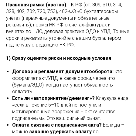
Правовая рамка (кратко):
ГК РФ (ст. 309, 310, 314,
328, 402, 702, 720, 753), 402‑ФЗ «О бухгалтерском
учёте» (первичные документы и обязательные
реквизиты), нормы НК РФ о счетах‑фактурах и
вычетах по НДС, деловая практика ЭДО и УПД. Точные
сроки и реквизиты уточняйте с вашим бухгалтером
под текущую редакцию НК РФ.
1) Сразу оцените риски и исходные условия
Договор и регламент документооборота:
кто
оформляет акт/УПД, в какие сроки, через что
(бумага/ЭДО), когда наступает обязанность
оплатить.
Есть ли «автопринятие/дееминг»?
Клаузула вида
«если в течение 5–10 дней не поступили
мотивированные возражения – акт считается
подписанным». Это ваш сильный рычаг.
Оплата связана с подписанием акта?
Если да –
можно
законно удержать оплату
до