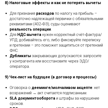
8) Налоговые эффекты и как не потерять вычеты
Для признания
расходов
по налогу на прибыль –
достаточно надлежащей первички с обязательными
реквизитами (402‑ФЗ); суды оценивают
реальность операции
.
Для
НДС‑вычета
нужен корректный счёт‑фактура/
УПД: добивайтесь его, либо фиксируйте переписку
и претензии – это поможет защититься от претензий
ФНС.
Дубликаты
закрывающих допускаются: запросите
у контрагента или восстановите через ЭДО/
оператора.
9) Чек‑лист на будущее (в договор и процессы)
Оговорка о
дееминге/молчаливом акцепте
: нет
возражений → акт считается подписанным.
SLA документооборота
и штрафы за нарушение
сроков.